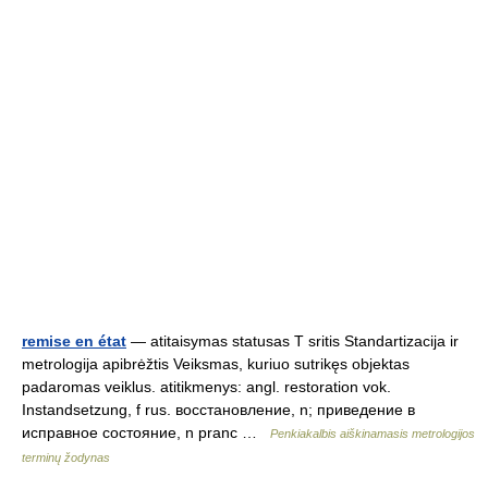
remise en état
— atitaisymas statusas T sritis Standartizacija ir
metrologija apibrėžtis Veiksmas, kuriuo sutrikęs objektas
padaromas veiklus. atitikmenys: angl. restoration vok.
Instandsetzung, f rus. восстановление, n; приведение в
исправное состояние, n pranc …
Penkiakalbis aiškinamasis metrologijos
terminų žodynas