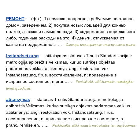
РЕМОНТ
— (фр.). 1) починка, поправка, требуемые постоянно
домом, заведением. 2) покупка новых лошадей для конных
полков, а также и самые лошади. 3) содержание в порядке чего
либо, годичные расходы на это. 4) деньги, отпускаемая от
казны на поддержание… …
Словарь иностранных слов русского языка
Instandsetzung
— atitaisymas statusas T sritis Standartizacija ir
metrologija apibrėžtis Veiksmas, kuriuo sutrikęs objektas
padaromas veiklus. atitikmenys: angl. restoration vok.
Instandsetzung, f rus. восстановление, n; приведение в
исправное состояние, n pranc …
Penkiakalbis aiškinamasis metrologijos
terminų žodynas
atitaisymas
— statusas T sritis Standartizacija ir metrologija
apibrėžtis Veiksmas, kuriuo sutrikęs objektas padaromas veiklus.
atitikmenys: angl. restoration vok. Instandsetzung, f rus.
восстановление, n; приведение в исправное состояние, n
pranc. remise en… …
Penkiakalbis aiškinamasis metrologijos terminų žodynas